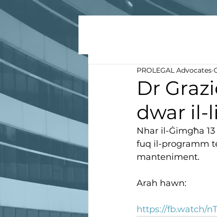
PROLEGAL Advocates
Dr Grazi
dwar il-
Nhar il-Ġimgħa 13 
fuq il-programm te
manteniment. 
Arah hawn:
https://fb.watch/