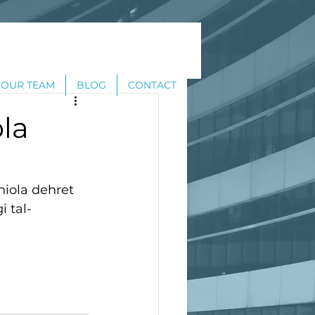
OUR TEAM
BLOG
CONTACT
ola
hiola dehret 
i tal-