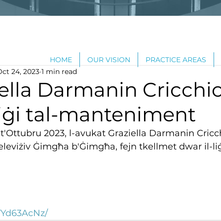
HOME
OUR VISION
PRACTICE AREAS
Oct 24, 2023
1 min read
ella Darmanin Cricchi
liġi tal-manteniment
t'Ottubru 2023, l-avukat Graziella Darmanin Cricc
leviżiv Ġimgħa b'Ġimgħa, fejn tkellmet dwar il-liġ
nTYd63AcNz/